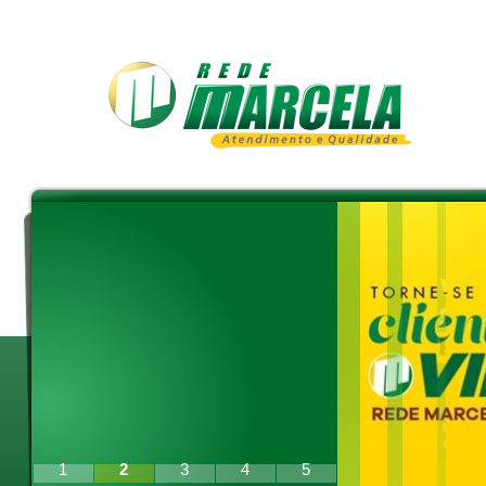
As melhores ofertas e
promoções da Rede
Marcela agora chegam
direto no seu Whatsapp.
1
2
3
4
5